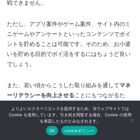
戦できません。
ただし、アプリ案件やゲーム案件、サイト内のミ
ニゲームやアンケートといったコンテンツでポイ
ントを貯めることは可能です。そのため、お小遣
いを貯める目的でポイ活をするにはちょうど良い
でしょう。
また、若い頃からこうした取り組みを通して
マネ
ーリテラシーを向上させる
ことにもつながるた
め、教育上良い部分も大いにあると思います。た
よりよいエクスペリエンスを提供するため、当ウェブサイトでは
Cookie を使用しています。引き続き閲覧する場合、Cookie の使用
だし、未成年にはよろしくない誘惑も溢れている
ポイントインカム無料登録で3220円相当の特典 8/31まで
を承諾したものとみなされます。
ので、保護者の方はしっかりと注意を払い、お子
詳しくはコチラ
OK
cookieポリシー
さんのポイ活を見守ってあげてください。