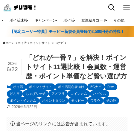
ポイ活速報
キャンペーン
ポイ活
友達紹介コード
その他
【認定ユーザー特典】モッピー新規会員登録で2,500円分の特典！
ホーム
ポイ活
ポイントサイト
ECナビ
「どれが一番？」を解決！ポイン
2026
トサイト11選比較！会員数・運営
6/22
歴・ポイント単価など賢い選び方
ポイ活
ポイントサイト
ポイ活初心者向け
ECナビ
Powl
げん玉
ちょびリッチ
アメフリ
コインカム
ハピタス
ポイントインカム
ポイントタウン
モッピー
ワラウ
その他
2026年6月22日
当ページのリンクには広告が含まれています。