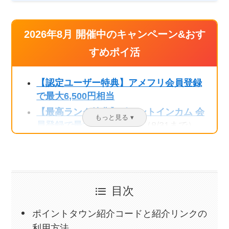
2026年8月 開催中のキャンペーン&おす
すめポイ活
【認定ユーザー特典】アメフリ会員登録
で最大6,500円相当
【最高ランク特典】ポイントインカム 会
員登録で最大3,220円相当
（8/31まで）
【認定ユーザー特典】モッピー会員登録
で最大2,500円相当
【認定ユーザー特典】ハピタス会員登録
で最大2,400円相当
（8/31まで）
目次
【認定ユーザー特典】Powl招待コード利
用で最大330円相当
ポイントタウン紹介コードと紹介リンクの
【公式アンバサダー特典】ちょびリッチ
利用方法