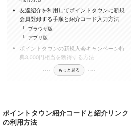
新規登録で最大2,500円相当
友達紹介を利用してポイントタウンに新規
ワラウ新規入会キャンペーンで最大
会員登録する手順と紹介コード入力方法
2,500円相当
（9/30まで）
ブラウザ版
【認定ユーザー特典】ECナビ紹介コード
アプリ版
利用で最大1,350円相当
（8/31まで）
ポイントタウンの新規入会キャンペーン特
「げん玉×チリツモ」コラボキャンペー
典3,000円相当を獲得する方法
ン！新規登録で最大750円相当
もっと見る
三菱UFJ銀行口座開設は紹介コードで最
大21,500円！
エアウォレット招待コード利用で最大
8,700円！
ポイントタウン紹介コードと紹介リンク
TikTok Lite招待キャンペーンで2,750
の利用方法
円！