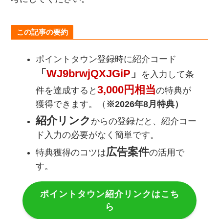
この記事の要約
ポイントタウン登録時に紹介コード
「
WJ9brwjQXJGiP
」
を入力して条
3,000円相当
件を達成すると
の特典が
獲得できます。（
※2026年8月特典）
紹介リンク
からの登録だと、紹介コー
ド入力の必要がなく簡単です。
広告案件
特典獲得のコツは
の活用で
す。
ポイントタウン紹介リンクはこち
ら