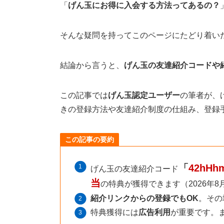
「
げん玉にお得に入会する方法ってあるの？
そんな疑問を持ってこのページにたどり着い
結論から言うと、
げん玉の友達紹介コードや
この記事では
げん玉認定ユーザー
の筆者が、
きの登録方法や友達紹介制度の仕組み、登録
この記事の要約
「
42hHh
げん玉の友達紹介コード
当
の特典が獲得できます（2026年
紹介リンクからの登録でもOK
。その
特典獲得には
広告利用
が重要です。