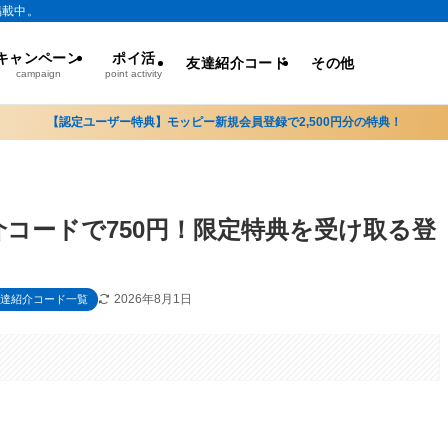
掲載中。
キャンペーン
ポイ活
友達紹介コード
その他
campaign
point activity
【認定ユーザー特典】モッピー新規会員登録で2,500円分の特典！
介コードで750円！限定特典を受け取る登
2026年8月1日
達紹介コード一覧
。