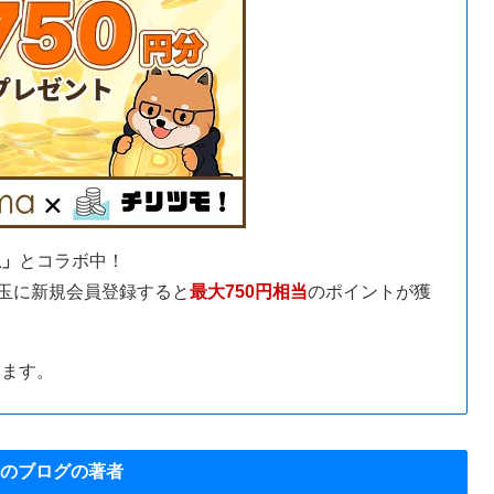
玉」
とコラボ中！
ん玉に新規会員登録すると
最大750円相当
のポイントが獲
います。
のブログの著者