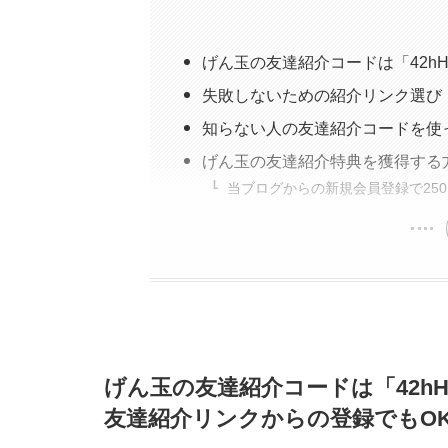
【認定ユーザー特典】ECナビ紹介コード
「げん玉×チリツモ」コラボキャンペー
げん玉の友達紹介コードは「42hH
失敗しないための紹介リンク選び
三菱UFJ銀行口座開設は紹介コードで最大
エアウォレット招待コード利用で最大8,
知らない人の友達紹介コードを使
TikTok Lite招待キャンペーンで2,750
げん玉の友達紹介特典を獲得する
当ブログからの新規会員登録で25
げん玉の友達紹介コードは「42hH
友達紹介リンクからの登録でもO