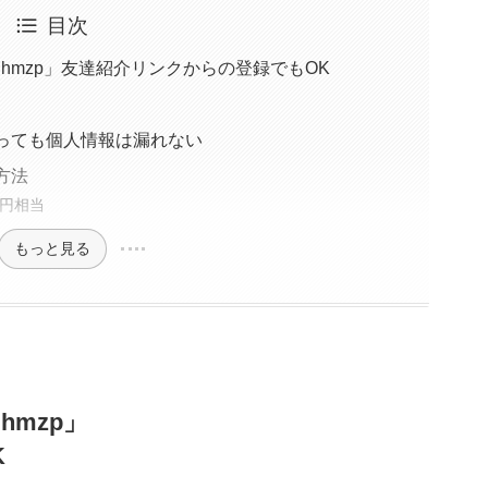
利用で最大1,350円相当
（8/31まで）
目次
ン！新規登録で最大750円相当
hmzp」友達紹介リンクからの登録でもOK
21,500円！
700円！
っても個人情報は漏れない
円！
方法
0円相当
もっと見る
hmzp」
K