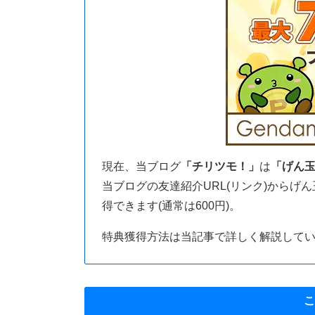
現在、当ブログ
「チリツモ！」
は
「げん
当ブログの友達紹介URL(リンク)からげ
得できます(通常は600円)。
特典獲得方法は当記事で詳しく解説して
こ