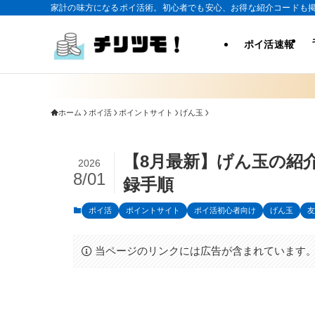
家計の味方になるポイ活術。初心者でも安心、お得な紹介コードも
ポイ活速報
ホーム
ポイ活
ポイントサイト
げん玉
【8月最新】げん玉の紹
2026
8/01
録手順
ポイ活
ポイントサイト
ポイ活初心者向け
げん玉
友
当ページのリンクには広告が含まれています