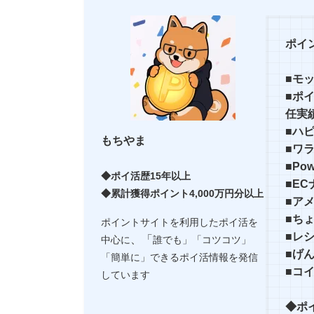
ポイ
■モ
■ポ
任実
■ハ
もちやま
■ワ
■Po
◆ポイ活歴15年以上
■E
◆累計獲得ポイント4,000万円分以上
■ア
■ち
ポイントサイトを利用したポイ活を
■レ
、「
中心に
誰でも」「コツコツ」
■げ
「簡単に」できるポイ活情報を発信
■コ
しています
◆ポ