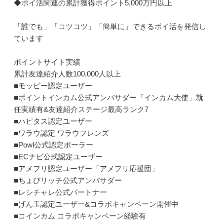
◆ポイ活関連の累計獲得ポイント5,000万円以上
「誰でも」「コツコツ」「簡単に」できるポイ活を発信し
ています
ポイントサイト実績
累計友達紹介人数100,000人以上
■モッピー認定ユーザー
■ポイントインカム公式アンバサダー「インカム大使」就
任実績有&友達紹介ステージ最高ランク7
■ハピタス認定ユーザー
■ワラウ認定 ワラウフレンズ
■Powl公式認定ポーラー
■ECナビ公式認定ユーザー
■アメフリ認定ユーザー「アメフリ応援団」
■ちょびリッチ公式アンバサダー
■レシチャレ公式パートナー
■げん玉認定ユーザー&コラボキャンペーン開催中
■コインカム コラボキャンペーン経験有