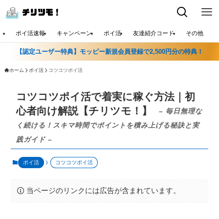
ポイ活速報
キャンペーン
ポイ活
友達紹介コード
その他
【認定ユーザー特典】モッピー新規会員登録で2,500円分の特典！
ホーム
ポイ活
コツコツポイ活
コツコツポイ活で着実に稼ぐ方法｜初
心者向け解説【チリツモ！】
– 毎日無理な
く続ける！スキマ時間でポイントを積み上げる秘訣と実
践ガイド –
ポイ活
コツコツポイ活
当ページのリンクには広告が含まれています。