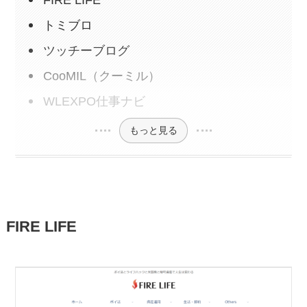
FIRE LIFE
【公式アンバサダー特典】ちょびリッチ
トミブロ
新規登録で最大2,500円相当
ツッチーブログ
ワラウ新規入会キャンペーンで最大
2,500円相当
（9/30まで）
CooMIL（クーミル）
【認定ユーザー特典】ECナビ紹介コード
WLEXPO仕事ナビ
利用で最大1,350円相当
（8/31まで）
もっと見る
「げん玉×チリツモ」コラボキャンペー
ン！新規登録で最大750円相当
三菱UFJ銀行口座開設は紹介コードで最
大21,500円！
FIRE LIFE
エアウォレット招待コード利用で最大
8,700円！
TikTok Lite招待キャンペーンで2,750
円！