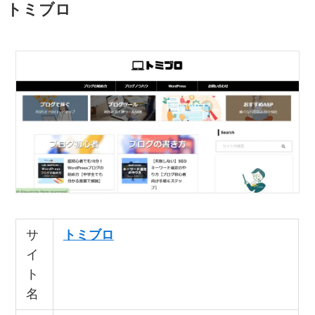
トミブロ
サ
トミブロ
イ
ト
名