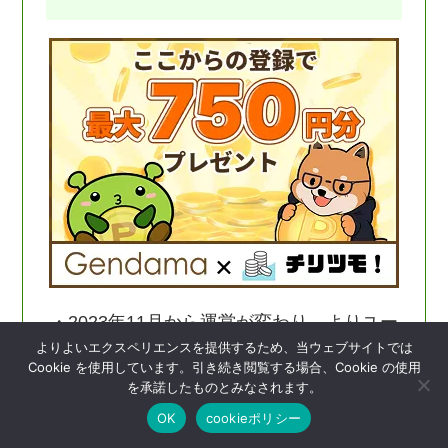
・2023年11月から運営が変わり、よりユー
よりよいエクスペリエンスを提供するため、当ウェブサイトでは
ザーファーストに
Cookie を使用しています。引き続き閲覧する場合、Cookie の使用
ポイントインカム無料登録で3220円相当の特典 8/31まで
・高額案件が豊富で稼ぎやすい
を承諾したものとみなされます。
詳しくはコチラ
・毎月の所有ポイントに応じて付与される
OK
cookieポリシー