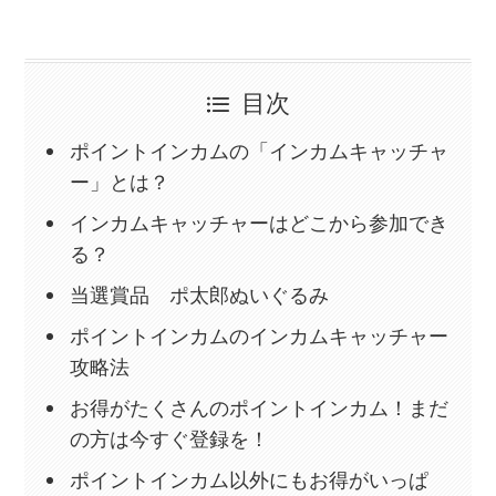
で最大2,500円相当
【認定ユーザー特典】ハピタス会員登録
で最大2,400円相当
（8/31まで）
目次
【認定ユーザー特典】Powl招待コード利
用で最大330円相当
ポイントインカムの「インカムキャッチャ
【公式アンバサダー特典】ちょびリッチ
ー」とは？
新規登録で最大2,500円相当
インカムキャッチャーはどこから参加でき
ワラウ新規入会キャンペーンで最大
る？
2,500円相当
（9/30まで）
当選賞品 ポ太郎ぬいぐるみ
【認定ユーザー特典】ECナビ紹介コード
利用で最大1,350円相当
（8/31まで）
ポイントインカムのインカムキャッチャー
攻略法
「げん玉×チリツモ」コラボキャンペー
ン！新規登録で最大750円相当
お得がたくさんのポイントインカム！まだ
の方は今すぐ登録を！
三菱UFJ銀行口座開設は紹介コードで最
ポイントインカム以外にもお得がいっぱ