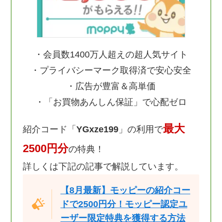
・会員数1400万人超えの超人気サイト
・プライバシーマーク取得済で安心安全
・広告が豊富＆高単価
・「お買物あんしん保証」で心配ゼロ
最大
紹介コード「
YGxze199
」の利用で
2500円分
の特典！
詳しくは下記の記事で解説しています。
【8月最新】モッピーの紹介コー
ドで2500円分！モッピー認定ユ
ーザー限定特典を獲得する方法