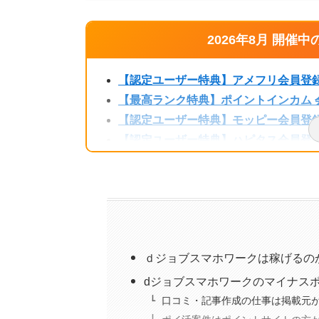
2026年8月 開
【認定ユーザー特典】アメフリ会員登録で
【最高ランク特典】ポイントインカム 会
【認定ユーザー特典】モッピー会員登録で
【認定ユーザー特典】ハピタス会員登録で
【認定ユーザー特典】Powl招待コード
【公式アンバサダー特典】ちょびリッチ新
ワラウ新規入会キャンペーンで最大2,5
【認定ユーザー特典】ECナビ紹介コード
「げん玉×チリツモ」コラボキャンペー
ｄジョブスマホワークは稼げるの
dジョブスマホワークのマイナス
三菱UFJ銀行口座開設は紹介コードで最大
口コミ・記事作成の仕事は掲載元
エアウォレット招待コード利用で最大8,