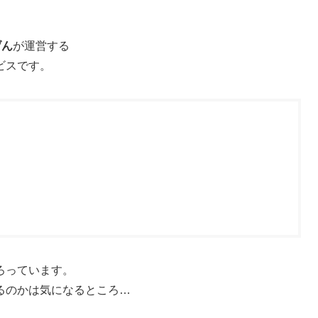
げん
が運営する
ビスです。
ろっています。
るのかは気になるところ…