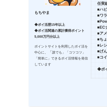
任実
■ハ
もちやま
■ワ
■Po
◆ポイ活歴15年以上
■E
◆ポイ活関連の累計獲得ポイント
■ア
5,000万円分以上
■ち
■レ
ポイントサイトを利用したポイ活を
■げ
、「
中心に
誰でも」「コツコツ」
■コ
「簡単に」できるポイ活情報を発信
しています
◆ポ