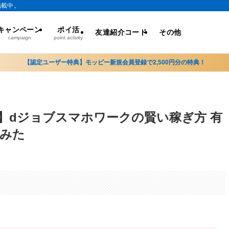
掲載中。
キャンペーン
ポイ活
友達紹介コード
その他
campaign
point activity
【認定ユーザー特典】モッピー新規会員登録で2,500円分の特典！
】dジョブスマホワークの賢い稼ぎ方 有
みた
。